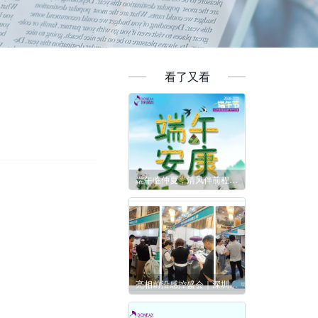
看了又看
端午临仲夏，清风伴前程。东紫祝各位端午安康。
亮相前沿感控盛会｜深圳东紫创新产品闪耀第35届院感防控学术会议