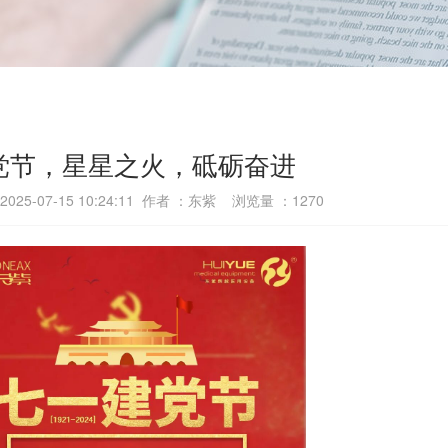
党节，星星之火，砥砺奋进
25-07-15 10:24:11 作者 ：东紫 浏览量 ：
1270