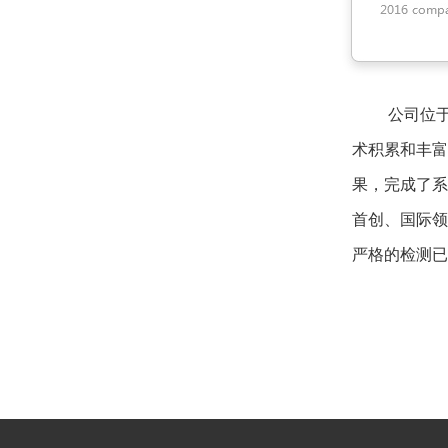
         公司位于美丽的海滨创新城市深圳，并拥有1000以上平方的研发、生产场所。公司依靠项目团队在脉冲强光技术方面深厚的技
术积累和丰富
果，完成了系
首创、国际领
严格的检测已