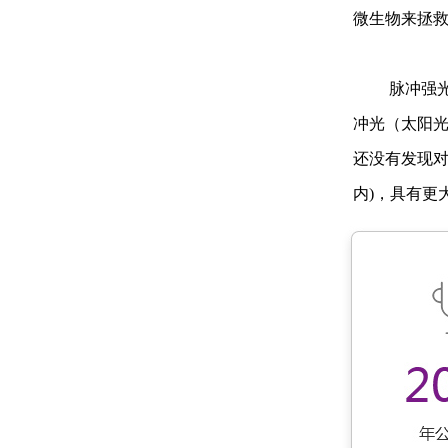
微生物来拯
         脉冲强光技术是利用环保的惰性气体氙气灯在在极短时间内（数十至数百微秒），以光辐射形式释放出极高能量，宽光谱的脉
冲光（太阳光
还没有发现对
内)，具有更